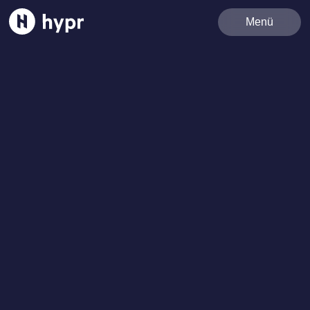
Team
Menü
Services
Best Cases
Referenzen
News
Karriere
Kontakt
Linda Koslowski von hypr als #30u30