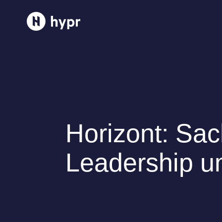
Team
Services
Best Cases
Horizont: Sac
Referenzen
Leadership u
News
Karriere