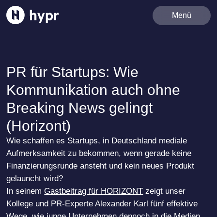
Team
Menü
Services
Best Cases
Referenzen
PR für Startups: Wie
News
Kommunikation auch ohne
Karriere
Breaking News gelingt
Kontakt
(Horizont)
Wie schaffen es Startups, in Deutschland mediale
Aufmerksamkeit zu bekommen, wenn gerade keine
Finanzierungsrunde ansteht und kein neues Produkt
gelauncht wird?
In seinem
Gastbeitrag für HORIZONT
zeigt unser
Kollege und PR-Experte Alexander Karl fünf effektive
Wege, wie junge Unternehmen dennoch in die Medien